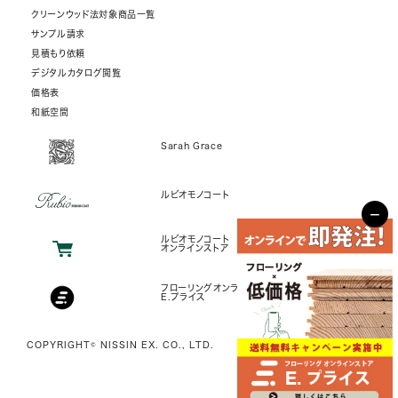
クリーンウッド法対象商品一覧
サンプル請求
見積もり依頼
デジタルカタログ閲覧
価格表
和紙空間
Sarah Grace
ルビオモノコート
−
ルビオモノコート
オンラインストア
フローリングオンラインストア
E.プライス
COPYRIGHT© NISSIN EX. CO., LTD.