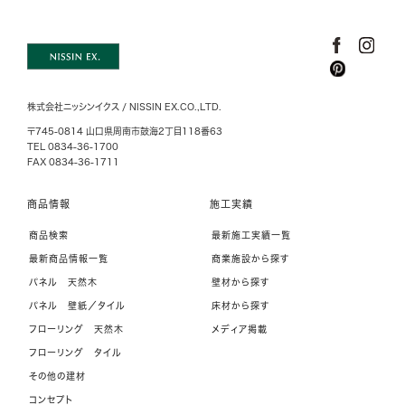
株式会社ニッシンイクス / NISSIN EX.CO.,LTD.
〒745-0814 山口県周南市鼓海2丁目118番63
TEL 0834-36-1700
FAX 0834-36-1711
商品情報
施工実績
商品検索
最新施工実績一覧
最新商品情報一覧
商業施設から探す
パネル 天然木
壁材から探す
パネル 壁紙／タイル
床材から探す
フローリング 天然木
メディア掲載
フローリング タイル
その他の建材
コンセプト