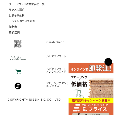
クリーンウッド法対象商品一覧
サンプル請求
見積もり依頼
デジタルカタログ閲覧
価格表
和紙空間
Sarah Grace
ルビオモノコート
−
ルビオモノコート
オンラインストア
フローリングオンラインストア
E.プライス
COPYRIGHT© NISSIN EX. CO., LTD.