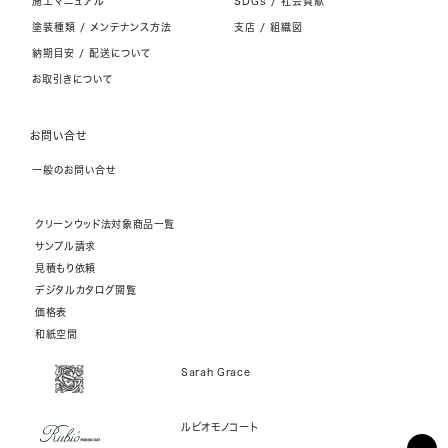
施工マニュアル
SDGs / 社会貢献
塗装種類 / メンテナンス方法
支店 / 組織図
納期目安 / 配送について
お取引きについて
お問い合せ
一般のお問い合せ
クリーンウッド法対象商品一覧
サンプル請求
見積もり依頼
デジタルカタログ閲覧
価格表
和紙空間
Sarah Grace
ルビオモノコート