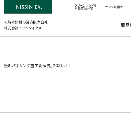
クリーンウッド法
サンプル請求
対象商品一覧
天然木建材の製造販売会社
商品
株式会社ニッシンイクス
無垢パネリング施工要領書_2025.11