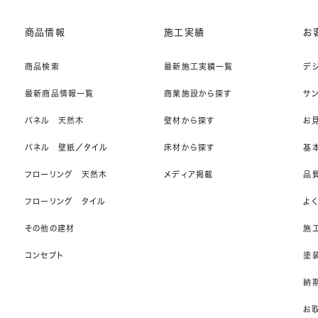
商品情報
施工実績
お
商品検索
最新施工実績一覧
デ
最新商品情報一覧
商業施設から探す
サ
パネル 天然木
壁材から探す
お
パネル 壁紙／タイル
床材から探す
基
フローリング 天然木
メディア掲載
品
フローリング タイル
よ
その他の建材
施
コンセプト
塗
納期
お