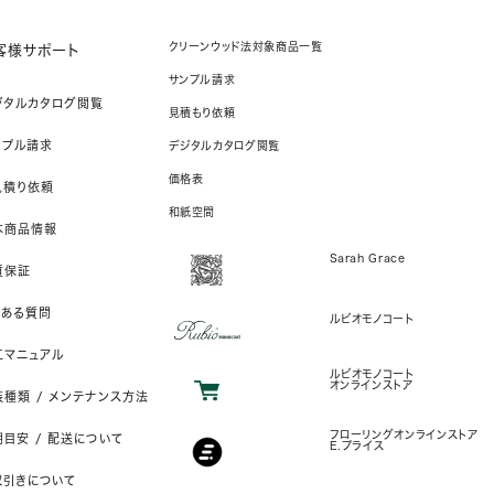
クリーンウッド法対象商品一覧
客様サポート
サンプル請求
ジタルカタログ閲覧
見積もり依頼
ンプル請求
デジタルカタログ閲覧
価格表
見積り依頼
和紙空間
本商品情報
Sarah Grace
質保証
くある質問
ルビオモノコート
工マニュアル
ルビオモノコート
オンラインストア
装種類 / メンテナンス方法
フローリングオンラインストア
目安 / 配送について
E.プライス
取引きについて