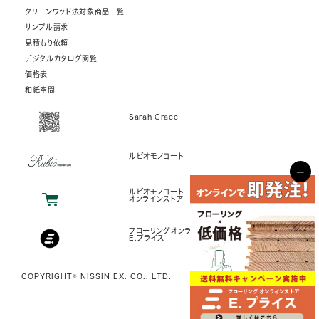
クリーンウッド法対象商品一覧
サンプル請求
見積もり依頼
デジタルカタログ閲覧
価格表
和紙空間
Sarah Grace
ルビオモノコート
−
ルビオモノコート
オンラインストア
フローリングオンラインストア
E.プライス
COPYRIGHT© NISSIN EX. CO., LTD.