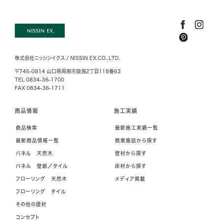
株式会社ニッシンイクス / NISSIN EX.CO.,LTD.
〒745-0814 山口県周南市鼓海2丁目118番63
TEL 0834-36-1700
FAX 0834-36-1711
商品情報
施工実績
商品検索
最新施工実績一覧
最新商品情報一覧
商業施設から探す
パネル 天然木
壁材から探す
パネル 壁紙／タイル
床材から探す
フローリング 天然木
メディア掲載
フローリング タイル
その他の建材
コンセプト