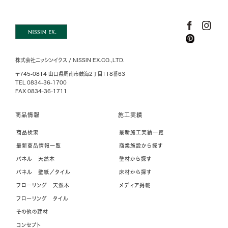
株式会社ニッシンイクス / NISSIN EX.CO.,LTD.
〒745-0814 山口県周南市鼓海2丁目118番63
TEL 0834-36-1700
FAX 0834-36-1711
商品情報
施工実績
商品検索
最新施工実績一覧
最新商品情報一覧
商業施設から探す
パネル 天然木
壁材から探す
パネル 壁紙／タイル
床材から探す
フローリング 天然木
メディア掲載
フローリング タイル
その他の建材
コンセプト