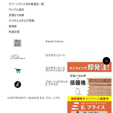
クリーンウッド法対象商品一覧
サンプル請求
見積もり依頼
デジタルカタログ閲覧
価格表
和紙空間
Sarah Grace
ルビオモノコート
−
ルビオモノコート
オンラインストア
フローリングオンラインストア
E.プライス
COPYRIGHT© NISSIN EX. CO., LTD.