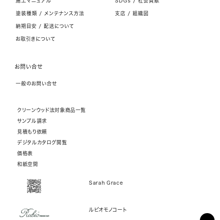
施工マニュアル
SDGs / 社会貢献
塗装種類 / メンテナンス方法
支店 / 組織図
納期目安 / 配送について
お取引きについて
お問い合せ
一般のお問い合せ
クリーンウッド法対象商品一覧
サンプル請求
見積もり依頼
デジタルカタログ閲覧
価格表
和紙空間
Sarah Grace
ルビオモノコート